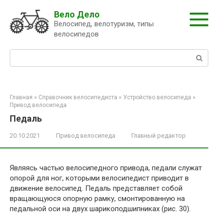
Перейти
Вело Дело
к
Велосипед, велотуризм, типы
контенту
велосипедов
Поиск:
Главная
»
Справочник велосипедиста
»
Устройство велосипеда
»
Привод велосипеда
Педаль
20.10.2021
Привод велосипеда
Главный редактор
Являясь частью велосипедного привода, педали служат
опорой для ног, которыми велосипедист приводит в
движение велосипед. Педаль представляет собой
вращающуюся опорную рамку, смонтированную на
педальной оси на двух шарикоподшипниках (рис. 30).