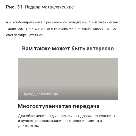
Рис. 31.
Педали металлические:
а
— комбинированная с резиновыми колодками;
б
— пластинчатая с
туклипсом;
в
— челночная с туклипсами;
г
— комбинированная со
световозвращателями.
Вам также может быть интересно
Привод велосипеда
0
Многоступенчатая передача
Для облегчения езды в различных дорожных условиях
и лучшего использования сил велосипедиста в
длительных