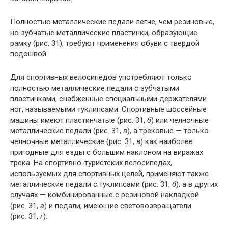
Полностью металлические педали легче, чем резиновые,
но зубчатые металлические пластинки, образующие
рамку (рис. 31), требуют применения обуви с твердой
подошвой.
Для спортивных велосипедов употребляют только
полностью металлические педали с зубчатыми
пластинками, снабженные специальными держателями
ног, называемыми туклипсами. Спортивные шоссейные
машины имеют пластинчатые (рис. 31,
б
) или челночные
металлические педали (рис. 31,
в
), а трековые — только
челночные металлические (рис. 31,
в
) как наиболее
пригодные для езды с большим наклоном на виражах
трека. На спортивно-туристских велосипедах,
используемых для спортивных целей, применяют также
металлические педали с туклипсами (рис. 31,
б
), а в других
случаях — комбинированные с резиновой накладкой
(рис. 31,
а
) и педали, имеющие световозвращатели
(рис. 31,
г
).