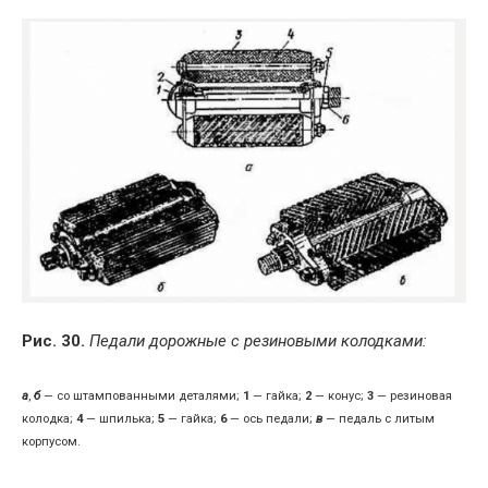
Рис. 30.
Педали дорожные с резиновыми колодками:
а
,
б
— со штампованными деталями;
1
— гайка;
2
— конус;
3
— резиновая
колодка;
4
— шпилька;
5
— гайка;
6
— ось педали;
в
— педаль с литым
корпусом.