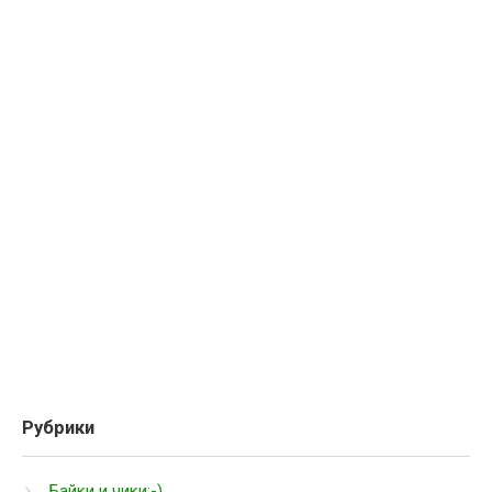
Рубрики
Байки и чики:-)