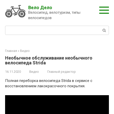
Перейти
Вело Дело
к
Велосипед, велотуризм, типы
контенту
велосипедов
Поиск:
Главная
»
Видео
Необычное обслуживание необычного
велосипеда Strida
16.11.2020
Видео
Главный редактор
Полная переборка велосипеда Strida в сервисе с
восстановлением лакокрасочного покрытия.