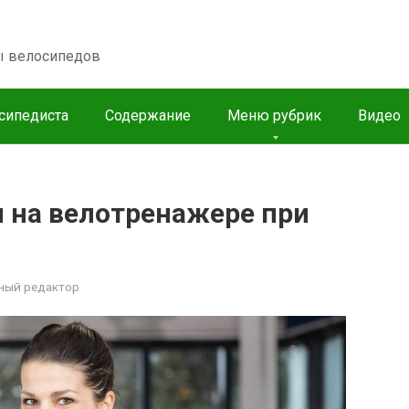
пы велосипедов
сипедиста
Содержание
Меню рубрик
Видео
 на велотренажере при
ный редактор