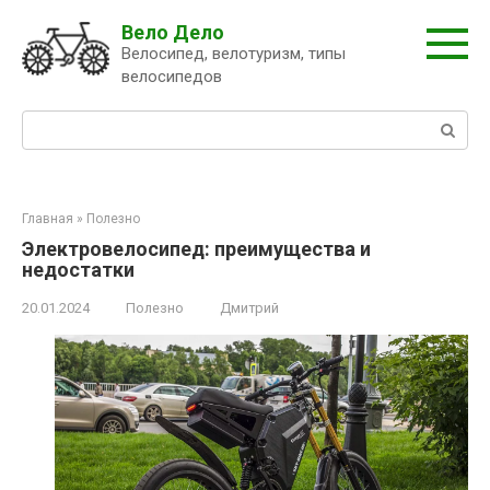
Перейти
Вело Дело
к
Велосипед, велотуризм, типы
контенту
велосипедов
Поиск:
Главная
»
Полезно
Электровелосипед: преимущества и
недостатки
20.01.2024
Полезно
Дмитрий