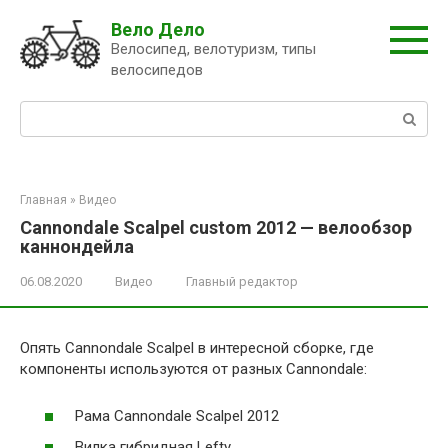
Перейти
Вело Дело
к
Велосипед, велотуризм, типы
контенту
велосипедов
Поиск:
Главная
»
Видео
Cannondale Scalpel custom 2012 — велообзор
каннондейла
06.08.2020
Видео
Главный редактор
Опять Cannondale Scalpel в интересной сборке, где
компоненты используются от разных Cannondale:
Рама Cannondale Scalpel 2012
Вилка гибридная Lefty