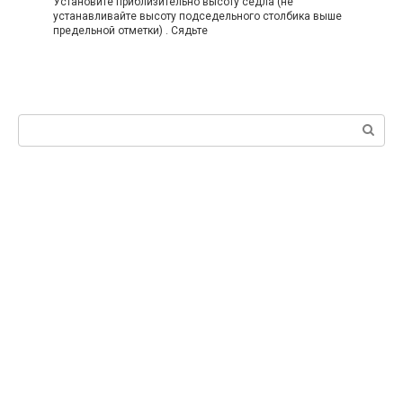
Установите приблизительно высоту седла (не
устанавливайте высоту подседельного столбика выше
предельной отметки) . Сядьте
Поиск: